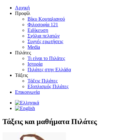
Αρχική
Προφίλ
Βίκυ Κουταλιανού
Φιλοσοφία 121
Ειδίκευση
Σχόλια πελατών
Συχνές ερωτήσεις
Media
Πιλάτες
Τι είναι το Πιλάτες
Ιστορία
Πιλάτες στην Ελλάδα
Τάξεις
Τάξεις Πιλάτες
Εξοπλισμός Πιλάτες
Επικοινωνία
Τάξεις και μαθήματα Πιλάτες