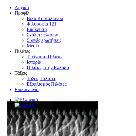
Αρχική
Προφίλ
Βίκυ Κουταλιανού
Φιλοσοφία 121
Ειδίκευση
Σχόλια πελατών
Συχνές ερωτήσεις
Media
Πιλάτες
Τι είναι το Πιλάτες
Ιστορία
Πιλάτες στην Ελλάδα
Τάξεις
Τάξεις Πιλάτες
Εξοπλισμός Πιλάτες
Επικοινωνία
Move